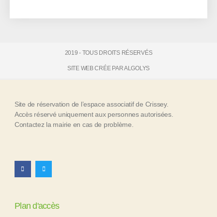
t
e
r
n
a
t
2019 - TOUS DROITS RÉSERVÉS
i
v
SITE WEB CRÉE PAR ALGOLYS
e
:
Site de réservation de l’espace associatif de Crissey.
Accès réservé uniquement aux personnes autorisées.
Contactez la mairie en cas de problème.
Plan d'accès