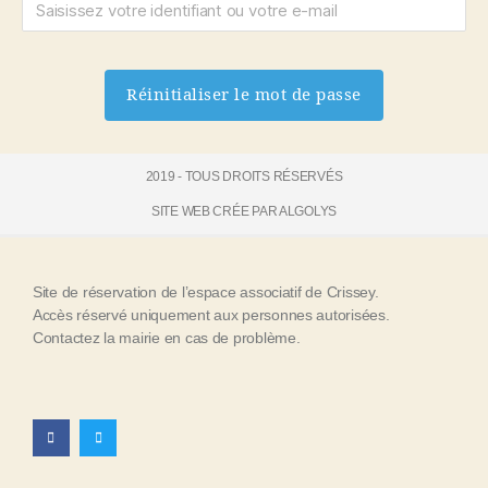
A
l
2019 - TOUS DROITS RÉSERVÉS
t
SITE WEB CRÉE PAR ALGOLYS
e
r
n
Site de réservation de l’espace associatif de Crissey.
a
Accès réservé uniquement aux personnes autorisées.
t
Contactez la mairie en cas de problème.
i
v
e
: